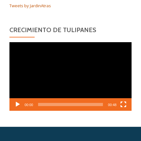
Tweets by JardinAtras
CRECIMIENTO DE TULIPANES
Reproductor
de
vídeo
00:00
00:48