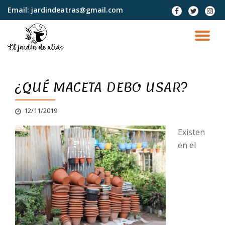
Email:
jardindeatras@gmail.com
fa-
fa-
fa-
facebook
twitter
instag
Saltar
contenido
CA
NA
¿QUÉ MACETA DEBO USAR?
12/11/2019
Existen
en el