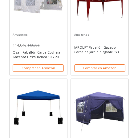
Amazon.es
Amazon.es
114,64€
143,30€
JAROLIFT Pabellón Gazebo -
Carpa de Jardín plegable 3x3 m,
Qisan Pabellón Carpa Cochera
Premium, burdeos
Gazebos Fiesta Tienda 10 x 20
Pies Cochera Área Con Laterales,
(Blanco)
Comprar en Amazon
Comprar en Amazon