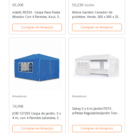
65,00€
50,23€
52,95€
vidaXL 90334 - Carpa Para Fiesta
Aktive Garden Cenador de
Mirador Con 4 Paredes, Azul, 3 x
poliéster, Verde, 300 x 300 x 250
4 m Desmontable
cm
Comprar en Amazon
Comprar en Amazon
Amazon.es
Amazon.es
74,99€
Sekey 3 x 6 m Jardín/7073-
a/Patas Regulables/Jardín Tienda
JOM 127293 Carpa de jardín, 3 x
Carpa (Impermeable, para
4 m, con 4 Paredes Laterales, 3
jardín/Fiesta/Boda/Picnic, UV30
Ventanas y 1 Puerta con
+, Paredes Laterales, Color
Cremallera, Material PE 100G,
Comprar en Amazon
Comprar en Amazon
Blanco
Azul Marino