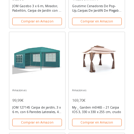
JOM Gazebo 3 x 6 m, Mirador,
Goutime Cenadores De Pop-
Pabellón, Carpa de Jardín con 6
Up,Carpas De JardíN De Plegable
Paredes Laterales 110G PE, Rojo
3 X 6 M con 4 Paredes Laterales Y
Bolsa con Ruedas
Comprar en Amazon
Comprar en Amazon
Amazon.es
Amazon.es
99,99€
169,70€
JOM 127145 Carpa de jardín, 3 x
My _ Garden m0465 – 21 Carpa
6 m, con 6 Paredes Laterales, 4
IOS 3, 330 x 330 x 255 cm, crudo
con Ventana y 2 Cerradas,
Conectores de plástico, con
Comprar en Amazon
Comprar en Amazon
piquetas y Cables, Verde