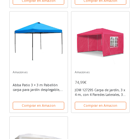
Comprar en Amazon
Comprar en Amazon
UV 50 +) poliéster | evento al
aire libre...
Amazon.es
Amazon.es
74,99€
Abba Patio 3 × 3 m Pabellón
carpa para jardín desplegable,
JOM 127295 Carpa de jardín, 3 x
con bolsa de transporte, 2
4 m, con 4 Paredes Laterales, 3
Colores (Beige y Gris osuro)
Ventanas y 1 Puerta con
(Azul)
Cremallera, Material PE 100G,
Comprar en Amazon
Comprar en Amazon
Rojo