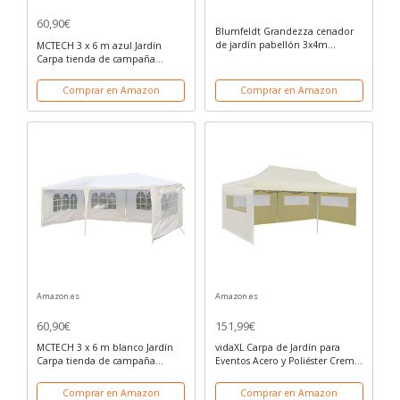
60,90€
Blumfeldt Grandezza cenador
de jardín pabellón 3x4m
MCTECH 3 x 6 m azul Jardín
(Gazebo exterior, carpa
Carpa tienda de campaña
impermeable, construcción
tienda de cerveza Tienda de
tubos acero, techo poliéster,
fiesta, lona de PE
Comprar en Amazon
Comprar en Amazon
ideal cena, fiesta...
impermeable,4 x paredes
laterales, 4 x ventanas
Amazon.es
Amazon.es
60,90€
151,99€
MCTECH 3 x 6 m blanco Jardín
vidaXL Carpa de Jardín para
Carpa tienda de campaña
Eventos Acero y Poliéster Crema
tienda de cerveza Tienda de
Tienda de Fiesta
fiesta,4 x paredes laterales, 4 x
Comprar en Amazon
Comprar en Amazon