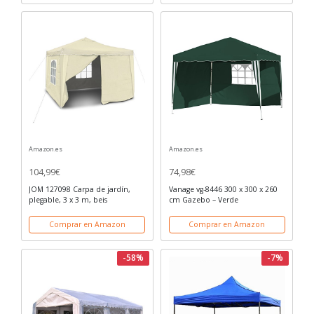
Amazon.es
Amazon.es
104,99€
74,98€
JOM 127098 Carpa de jardín,
Vanage vg-8446 300 x 300 x 260
plegable, 3 x 3 m, beis
cm Gazebo – Verde
Comprar en Amazon
Comprar en Amazon
-58%
-7%