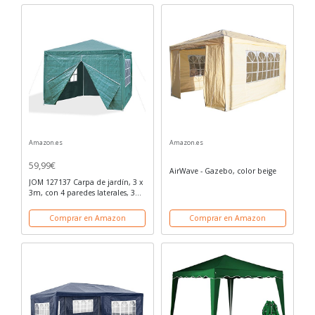
Amazon.es
Amazon.es
59,99€
AirWave - Gazebo, color beige
JOM 127137 Carpa de jardín, 3 x
3m, con 4 paredes laterales, 3
ventanas y 1 puerta con
cremallera, material PE 110G,
Comprar en Amazon
Comprar en Amazon
varillaje metálico, conectores
de...