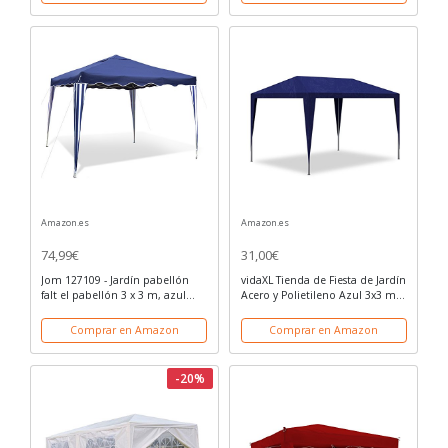
ventanas, lona de PE
impermeable
Amazon.es
Amazon.es
74,99€
31,00€
Jom 127109 - Jardín pabellón
vidaXL Tienda de Fiesta de Jardín
falt el pabellón 3 x 3 m, azul
Acero y Polietileno Azul 3x3 m
techo, material de oxford 200d,
Carpa de Patio
barra de metal, repelente al
Comprar en Amazon
Comprar en Amazon
agua, incluyendo el bolsillo,
sin...
-20%