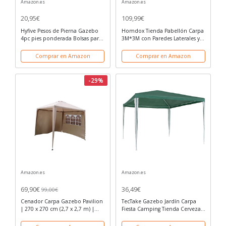
Amazon.es
Amazon.es
20,95€
109,99€
Hyfive Pesos de Pierna Gazebo
Homdox Tienda Pabellón Carpa
4pc pies ponderada Bolsas para
3M*3M con Paredes Laterales y
Gazebo Tienda Ancla de
Ventanas Plegables para Fiestas,
marquesina
Eventos, Boda,en Jardín o al Aire
Comprar en Amazon
Comprar en Amazon
Libre,Morado
-29%
Amazon.es
Amazon.es
69,90€
36,49€
99,00€
Cenador Carpa Gazebo Pavilion
TecTake Gazebo Jardín Carpa
| 270 x 270 cm (2,7 x 2,7 m) |
Fiesta Camping Tienda Cerveza
Beige/Arena | sorara |
3x3 m - disponible en diferentes
W/paredes | 31 kg (protección
colores (Verde | No. 401617)