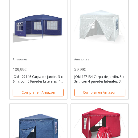
Amazon.es
Amazon.es
109,99€
59,99€
JOM 127146 Carpa de jardín, 3 x
JOM 127134 Carpa de jardín, 3 x
6 m, con 6 Paredes Laterales, 4
3m, con 4 paredes laterales, 3
con Ventana y 2 Cerradas,
ventanas y 1 puerta con
Conectores de plástico, con
cremallera, material PE 110G,
Comprar en Amazon
Comprar en Amazon
piquetas y Cables, Azul
varillaje metálico, conectores
de...