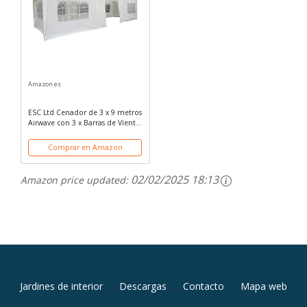
Amazon.es
ESC Ltd Cenador de 3 x 9 metros
Airwave con 3 x Barras de Viento
Únicas y Paneles Laterales, Toldo
Impermeable de 120g, Blanco
Comprar en Amazon
02/02/2025 18:13
Amazon price updated:
MENÚ
Jardines de interior
Descargas
Contacto
Mapa web
SECUNDARIO