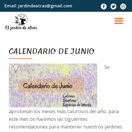
Email:
jardindeatras@gmail.com
fa-
fa-
fa-
facebook
twitter
instag
Saltar
contenido
CA
NA
CALENDARIO DE JUNIO
Se
aproximan los meses más calurosos del año, para
este mes os hacemos las siguientes
recomendaciones para mantener nuestros jardines