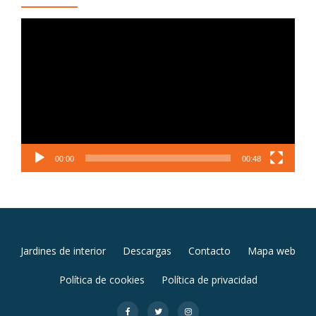
Reproductor
de
vídeo
00:00
00:48
MENÚ
Jardines de interior
Descargas
Contacto
Mapa web
SECUNDARIO
Política de cookies
Política de privacidad
fa-
fa-
fa-