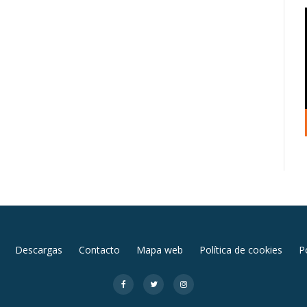
Descargas
Contacto
Mapa web
Política de cookies
Po
fa-
fa-
fa-
facebook-
twitter
instagram