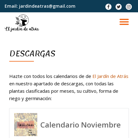
Email:
jardindeatras@gmail.com
fa-
fa-
fa-
facebook
twitter
instag
Saltar
contenido
CA
NA
DESCARGAS
Hazte con todos los calendarios de de
El Jardín de Atrás
en nuestro apartado de descargas, con todas las
plantas clasificadas por meses, su cultivo, forma de
riego y germinación:
Calendario Noviembre