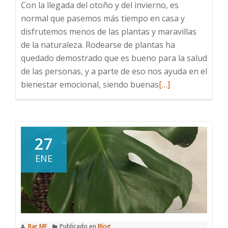
Con la llegada del otoño y del invierno, es
normal que pasemos más tiempo en casa y
disfrutemos menos de las plantas y maravillas
de la naturaleza. Rodearse de plantas ha
quedado demostrado que es bueno para la salud
de las personas, y a parte de eso nos ayuda en el
Leer
bienestar emocional, siendo buenas
[…]
más
sobre
Plantas
de
27
interior
ENE
para
este
otoño
Bar MF
Publicado en
Blog