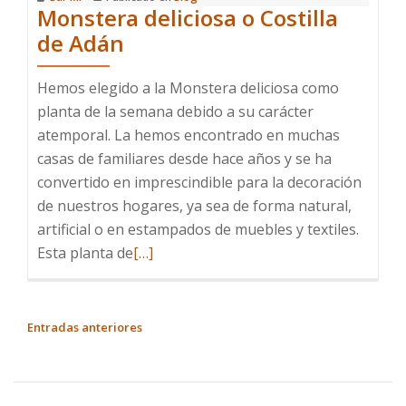
Monstera deliciosa o Costilla
de Adán
Hemos elegido a la Monstera deliciosa como
planta de la semana debido a su carácter
atemporal. La hemos encontrado en muchas
casas de familiares desde hace años y se ha
convertido en imprescindible para la decoración
de nuestros hogares, ya sea de forma natural,
artificial o en estampados de muebles y textiles.
Leer
Esta planta de
[…]
más
sobre
Monstera
NAVEGACIÓN
Entradas anteriores
deliciosa
DE
o
ENTRADAS
Costilla