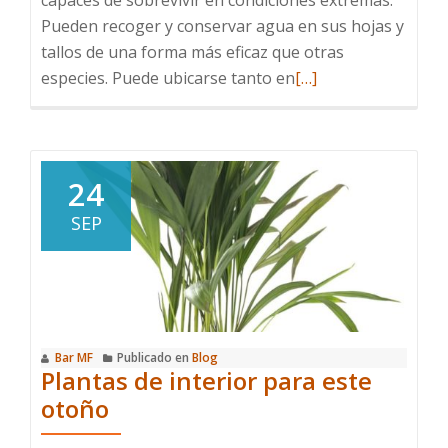
capaces de sobrevivir en condiciones extremas.
Pueden recoger y conservar agua en sus hojas y
tallos de una forma más eficaz que otras
Leer
especies. Puede ubicarse tanto en
[…]
más
sobre
Cuidados
de
24
las
SEP
plantas
suculentas
Bar MF
Publicado en
Blog
Plantas de interior para este
otoño