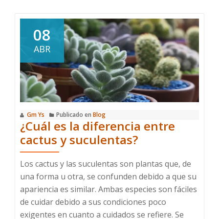
sobre
Plantas
típicas
08
de
ABR
Navidad
Gm Ys
Publicado en
Blog
¿Cuál es la diferencia entre
cactus y suculentas?
Los cactus y las suculentas son plantas que, de
una forma u otra, se confunden debido a que su
apariencia es similar. Ambas especies son fáciles
de cuidar debido a sus condiciones poco
exigentes en cuanto a cuidados se refiere. Se