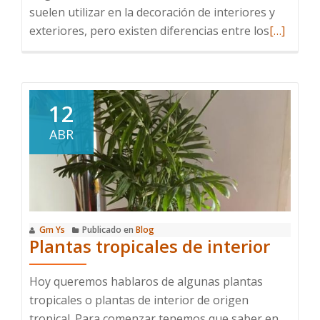
suelen utilizar en la decoración de interiores y
Leer
exteriores, pero existen diferencias entre los
[…]
más
sobre
¿Cuál
es
12
la
ABR
diferenci
entre
cactus
y
suculenta
Gm Ys
Publicado en
Blog
Plantas tropicales de interior
Hoy queremos hablaros de algunas plantas
tropicales o plantas de interior de origen
tropical. Para comenzar tenemos que saber en