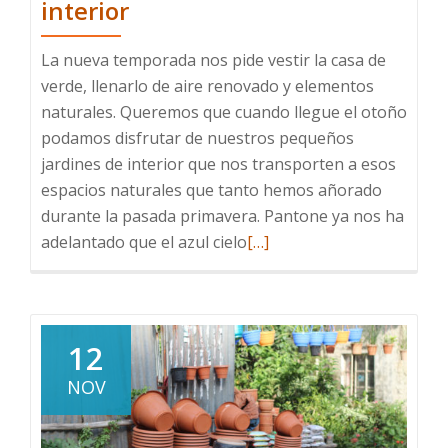
interior
La nueva temporada nos pide vestir la casa de
verde, llenarlo de aire renovado y elementos
naturales. Queremos que cuando llegue el otoño
podamos disfrutar de nuestros pequeños
jardines de interior que nos transporten a esos
espacios naturales que tanto hemos añorado
durante la pasada primavera. Pantone ya nos ha
Leer
adelantado que el azul cielo
[…]
más
sobre
Tendencia
en
12
plantas
NOV
de
interior