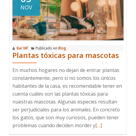
debo
NOV
usar?
Bar MF
Publicado en
Blog
Plantas tóxicas para mascotas
En muchos hogares no dejan de entrar plantas
constantemente, pero si no somos los únicos
habitantes de la casa, es recomendable tener en
cuenta cuáles son las plantas tóxicas para
nuestras mascotas. Algunas especies resultan
ser perjudiciales para los animales. En concreto
los gatos, que son muy curiosos, pueden tener
Leer
problemas cuando deciden morder y
[…]
más