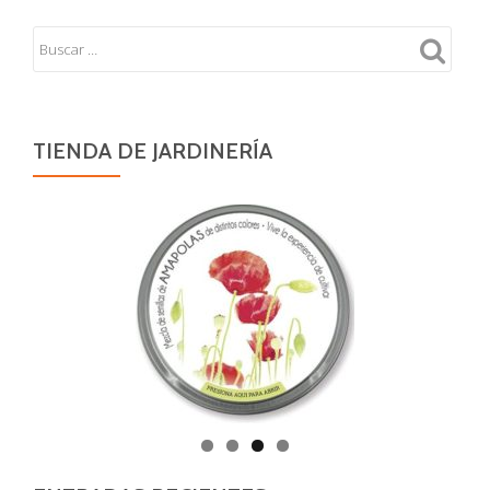
de
Adán
TIENDA DE JARDINERÍA