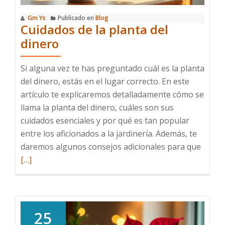
Gm Ys
Publicado en
Blog
Cuidados de la planta del
dinero
Si alguna vez te has preguntado cuál es la planta
del dinero, estás en el lugar correcto. En este
artículo te explicaremos detalladamente cómo se
llama la planta del dinero, cuáles son sus
cuidados esenciales y por qué es tan popular
entre los aficionados a la jardinería. Además, te
Leer
daremos algunos consejos adicionales para que
más
[…]
sobre
Cuida
de
la
25
planta