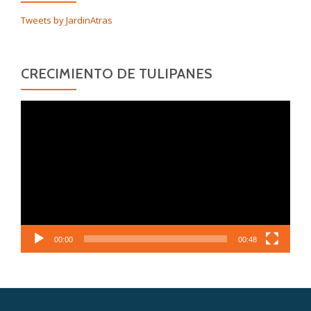
Tweets by JardinAtras
CRECIMIENTO DE TULIPANES
Reproductor
de
vídeo
00:00
00:48