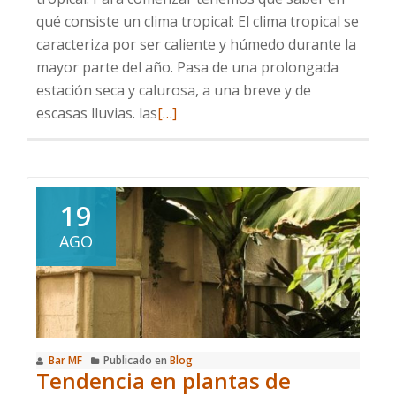
qué consiste un clima tropical: El clima tropical se
caracteriza por ser caliente y húmedo durante la
mayor parte del año. Pasa de una prolongada
estación seca y calurosa, a una breve y de
Leer
escasas lluvias. las
[…]
más
sobre
Plantas
tropicales
19
de
AGO
interior
Bar MF
Publicado en
Blog
Tendencia en plantas de