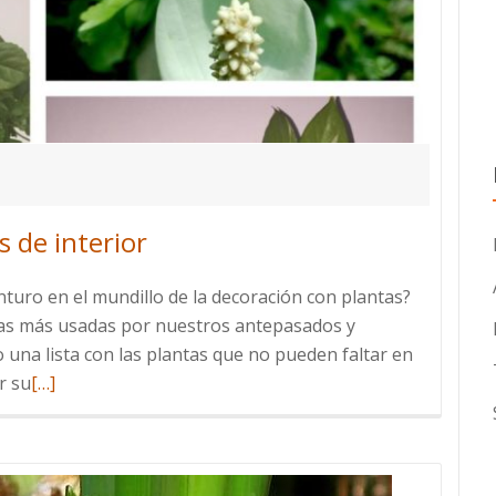
s de interior
uro en el mundillo de la decoración con plantas?
 las más usadas por nuestros antepasados y
na lista con las plantas que no pueden faltar en
Leer
r su
[…]
más
sobre
Clásicos