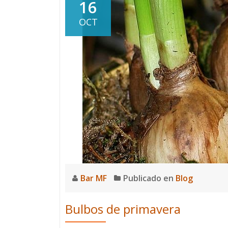
16
OCT
Bar MF
Publicado en
Blog
Bulbos de primavera