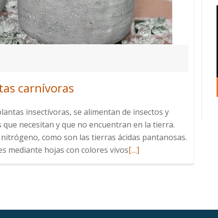
tas carnívoras
lantas insectívoras, se alimentan de insectos y
 que necesitan y que no encuentran en la tierra.
nitrógeno, como son las tierras ácidas pantanosas.
Leer
es mediante hojas con colores vivos
[…]
más
sobre
De
qué
se