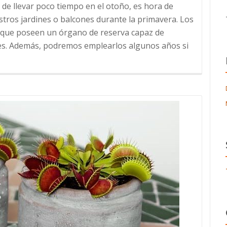
llevar poco tiempo en el otoño, es hora de
os jardines o balcones durante la primavera. Los
 que poseen un órgano de reserva capaz de
Leer
res. Además, podremos emplearlos algunos años si
más
sobre
Bulbos
de
primavera