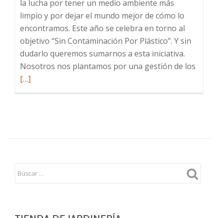
la lucha por tener un medio ambiente más
limpio y por dejar el mundo mejor de cómo lo
encontramos. Este año se celebra en torno al
objetivo “Sin Contaminación Por Plástico”. Y sin
dudarlo queremos sumarnos a esta iniciativa.
Leer
Nosotros nos plantamos por una gestión de los
más
[…]
sobre
Feliz
Día
Mundi
del
Medio
Ambie