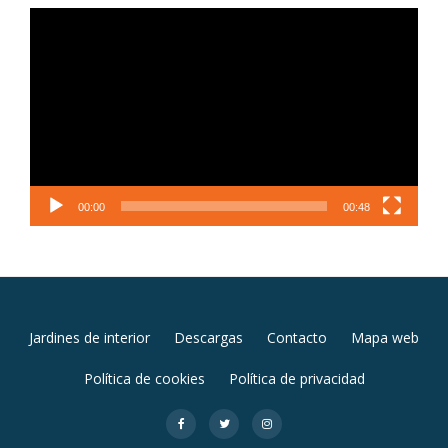
Reproductor
de
vídeo
00:00
00:48
MENÚ
Jardines de interior
Descargas
Contacto
Mapa web
SECUNDARIO
Política de cookies
Política de privacidad
fa-
fa-
fa-
facebook-
twitter
instagram