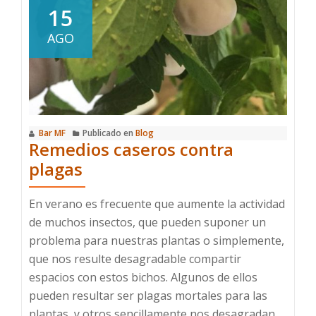
de
15
las
AGO
plantas
en
el
día
a
Bar MF
Publicado en
Blog
día
Remedios caseros contra
plagas
En verano es frecuente que aumente la actividad
de muchos insectos, que pueden suponer un
problema para nuestras plantas o simplemente,
que nos resulte desagradable compartir
espacios con estos bichos. Algunos de ellos
pueden resultar ser plagas mortales para las
plantas, y otros sencillamente nos desagradan.