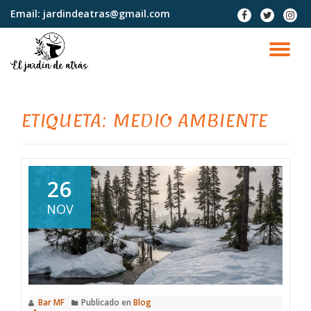
Email:
jardindeatras@gmail.com
fa-
fa-
fa-
facebook
twitter
instag
Saltar
contenido
CA
NA
ETIQUETA:
MEDIO AMBIENTE
26
NOV
Bar MF
Publicado en
Blog