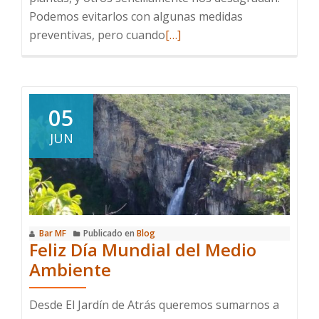
Podemos evitarlos con algunas medidas
Leer
preventivas, pero cuando
[…]
más
sobre
Remedios
caseros
05
contra
JUN
plagas
Bar MF
Publicado en
Blog
Feliz Día Mundial del Medio
Ambiente
Desde El Jardín de Atrás queremos sumarnos a