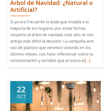
Árbol de Navidad: ¿Natural o
Artificial?
Si ya era frecuente la duda que invadía a la
mayoría de los hogares por estas fechas
respecto al árbol de navidad, este año se nos
antoja más difícil la decisión. La campaña anti
uso de plástico que venimos viviendo en los
últimos meses, nos hace reflexionar sobre la
Leer
contaminación y vertidos que provoca el
[…]
más
sobre
Árbol
de
22
Navidad:
OCT
¿Natural
o