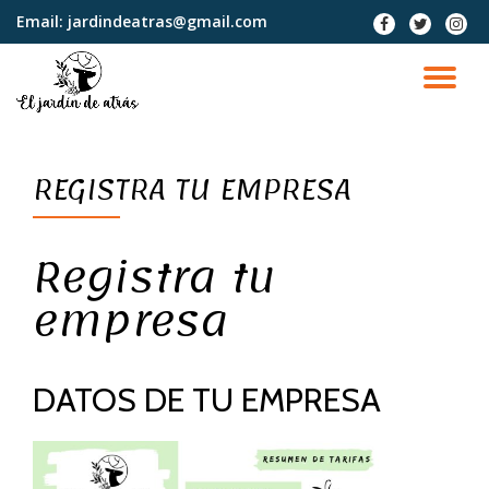
Email:
jardindeatras@gmail.com
fa-
fa-
fa-
facebook
twitter
instag
Saltar
contenido
CA
NA
REGISTRA TU EMPRESA
Registra tu
empresa
DATOS DE TU EMPRESA