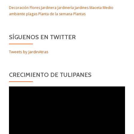
Decoración
Flores
Jardinera
Jardinería
Jardines
Maceta
Medio
ambiente
plagas
Planta de la semana
Plantas
SÍGUENOS EN TWITTER
Tweets by JardinAtras
CRECIMIENTO DE TULIPANES
Reproductor
de
vídeo