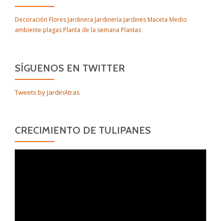
Decoración
Flores
Jardinera
Jardinería
Jardines
Maceta
Medio
ambiente
plagas
Planta de la semana
Plantas
SÍGUENOS EN TWITTER
Tweets by JardinAtras
CRECIMIENTO DE TULIPANES
Reproductor
de
vídeo