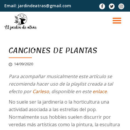
Email:
jardindeatras@gmail.com
fa-
fa-
fa-
facebook
twitter
instag
Saltar
contenido
CA
NA
CANCIONES DE PLANTAS
14/09/2020
Para acompañar musicalmente este artículo se
recomienda hacer uso de la playlist creada a tal
efecto por
Carleso
, disponible en este
enlace
.
No suele ser la jardinería o la horticultura una
actividad asociada a las estrellas del pop.
Normalmente sus hobbies suelen discurrir por
veredas más artísticas como la pintura, la escultura