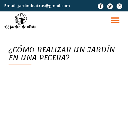
Email:
jardindeatras@gmail.com
fa-
fa-
fa-
facebook
twitter
instag
Saltar
contenido
CA
NA
¿CÓMO REALIZAR UN JARDÍN
EN UNA PECERA?