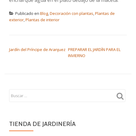
encharque agua en el plato debajo de la maceta.
Publicado en
Blog
,
Decoración con plantas
,
Plantas de
exterior
,
Plantas de interior
NAVEGACIÓN DE ENTRADAS
Jardín del Príncipe de Aranjuez
PREPARAR EL JARDÍN PARA EL
INVIERNO
TIENDA DE JARDINERÍA