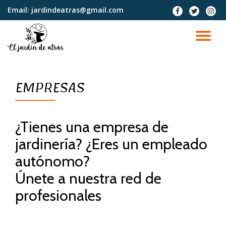
Email:
jardindeatras@gmail.com
fa-
fa-
fa-
facebook
twitter
instag
Saltar
contenido
CA
NA
EMPRESAS
¿Tienes una empresa de
jardinería? ¿Eres un empleado
autónomo?
Únete a nuestra red de
profesionales