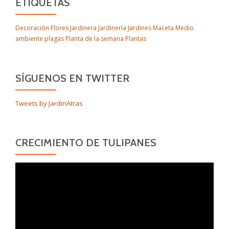
ETIQUETAS
Decoración
Flores
Jardinera
Jardinería
Jardines
Maceta
Medio
ambiente
plagas
Planta de la semana
Plantas
SÍGUENOS EN TWITTER
Tweets by JardinAtras
CRECIMIENTO DE TULIPANES
Reproductor
de
vídeo