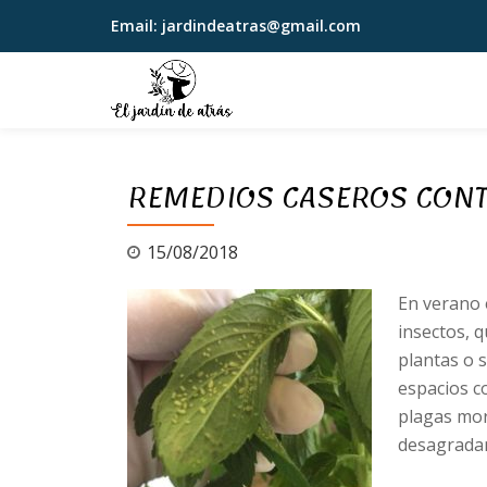
Email:
jardindeatras@gmail.com
Saltar
contenido
REMEDIOS CASEROS CONT
15/08/2018
En verano 
insectos, 
plantas o 
espacios c
plagas mor
desagrada