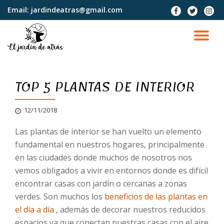
Email:
jardindeatras@gmail.com
fa-
fa-
fa-
facebook
twitter
instag
Saltar
contenido
CA
NA
TOP 5 PLANTAS DE INTERIOR
12/11/2018
Las plantas de interior se han vuelto un elemento
fundamental en nuestros hogares, principalmente
en las ciudades donde muchos de nosotros nos
vemos obligados a vivir en entornos donde es difícil
encontrar casas con jardín o cercanas a zonas
verdes. Son muchos los
beneficios de las plantas en
el día a día
, además de decorar nuestros reducidos
espacios ya que conectan nuestras casas con el aire